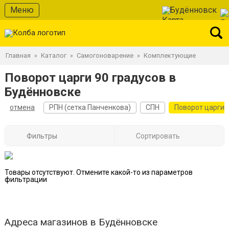
Меню
Будённовск
Главная
Каталог
Самогоноварение
Комплектующие
»
»
»
Поворот царги 90 градусов в
Будённовске
отмена
РПН (сетка Панченкова)
СПН
Поворот царги
Фильтры
Сортировать
Товары отсутствуют. Отмените какой-то из параметров
фильтрации
Адреса магазинов в Будённовске