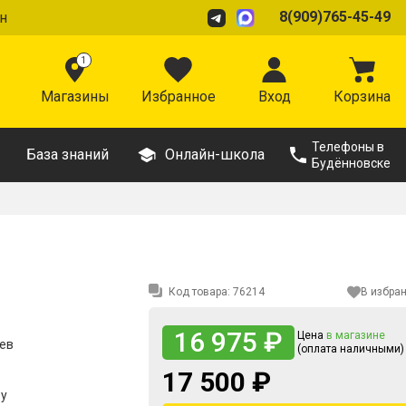
8(909)765-45-49
н
1
Магазины
Избранное
Вход
Корзина
Телефоны в
База знаний
Онлайн-школа
Будённовске
Код товара:
76214
В избра
16 975 ₽
Цена
в магазине
цев
(оплата наличными)
17 500 ₽
ру