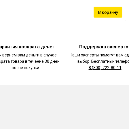
соединения,
нагрузках.
рует металл,
е — они не
арантия возврата денег
Поддержка эксперто
 вернем вам деньги в случае
Наши эксперты помогут вам с
производитель — все
врата товара в течение 30 дней
выбор. Бесплатный телефо
после покупки.
8 (800) 222-80-11
го большую гарантию.
емью на всю зиму!