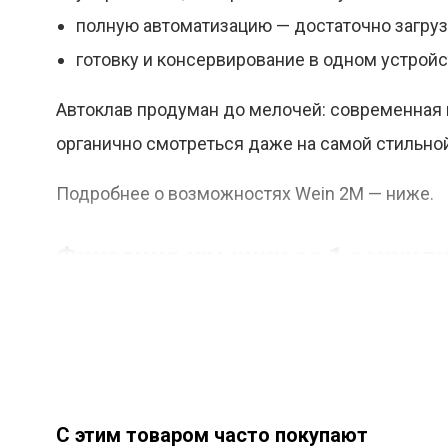
полную автоматизацию — достаточно загруз
готовку и консервирование в одном устройс
Автоклав продуман до мелочей: современная 
органично смотреться даже на самой стильной
Подробнее о возможностях Wein 2М — ниже.
Фиксация крышки за 1 секунд
Один поворот — и автоклав готов к работе
Быстрая и надёжная фиксация —
С этим товаром часто покупают
без лишних