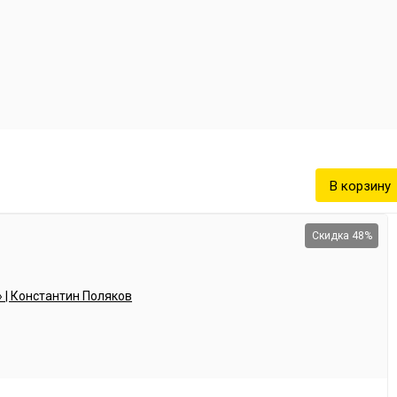
о процесса. Об
токлавами с
Скидка 48%
 к коррозии и
максимальное рабочее