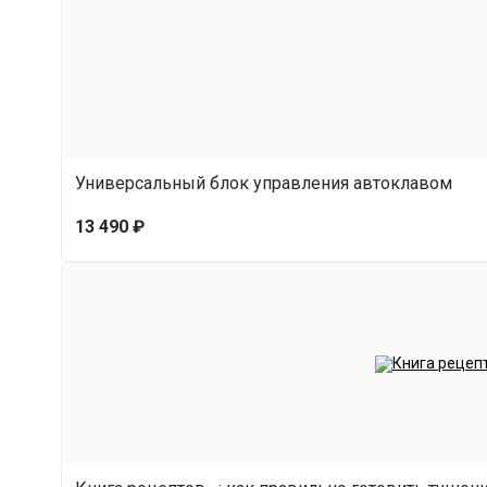
нужно следить за временем и температурой — 
окончании готовки автоклав известит звуковы
Встроенный датчик температуры рядом с Т
отверстием под ТЭН. Гнездо под температурны
Универсальный блок управления автоклавом
Важно!
Блок управления в комплекте не идет!
13 490 ₽
Купить блок управления автоклавом
Безопасность 100%
Современная сварка, крепкие
Повышенная прочность
. Автоклав изготовле
перепадам температур, что гарантирует долг