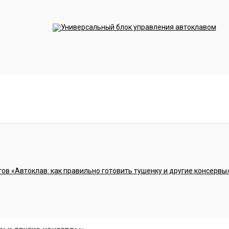
блок управления сам делает это на протяжении всег
м сигналом.
ЭНом.
Это позволяет использовать блок с другими ав
й датчик уже не требуется.
 Вы можете докупить его отдельно на нашем сайте.
 швы
н из пищевой нержавеющей стали AISI 304, устойчивой
ий срок безупречной службы. Модель рассчитана на 