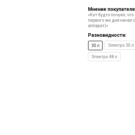
Мнение покупателе
«Кот будто почуял, что
первого же дня начал 
аппарат)»
Разновидности:
Электро 30 л
30 л
Электро 48 л