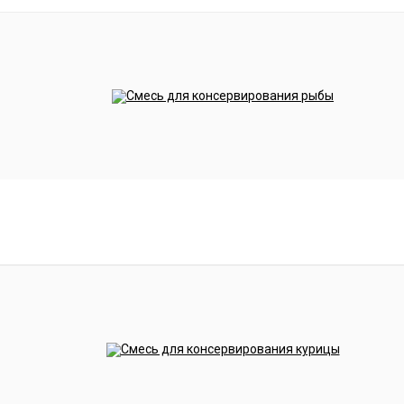
м:
одно движение — и крышка надёжно зафиксирован
я и силы на установку.
ой стали —
она не деформируется даже при избыточ
уплотнением, обеспечивая абсолютную герметичност
ий режим при готовке «на пару» процесс становится
вашего участия