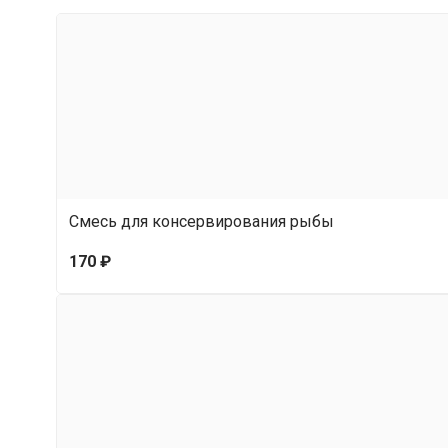
Автоклав оснащён байонетным соединение
болтов и гаек — больше не нужно тратить врем
Крышка толщиной 3 мм выполнена из прочн
крышки плотно входят в пазы с силиконовым 
стравливания.
Смесь для консервирования рыбы
А благодаря автоматическому выходу на рабоч
170 ₽
простым и безопасным.
Умный клапан продувки стравит воздух без 