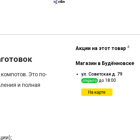
4
Акции на этот товар
аготовок
Магазин в Будённовске
компотов. Это по-
ул. Советская д. 79
до 18:00
открыто
ления и полная
На карте
ции);