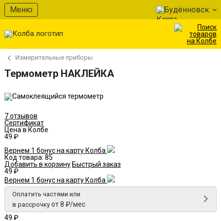
В избранное
Меню
Будённовск
Измерительные приборы
Термометр НАКЛЕЙКА
7 отзывов
Сертификат
Цена в Колбе
49 ₽
Вернем 1 бонус на карту Колба
Код товара:
85
Добавить в корзину
Быстрый заказ
49 ₽
Вернем 1 бонус на карту Колба
Оплатить частями или
от 8 ₽/мес
в рассрочку
49 ₽